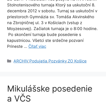
Stolnotenisového turnaja Ktorý sa uskutoční 8.
decembra 2012 v sobotu. Turnaj sa uskutoční v
priestoroch Gymnázia sv. Tomáša Akvinského
na Zbrojničnej ul. 3 v Košiciach (vstup z
Moyzesovej). Začiatok turnaja je o 8:00 hodine.
Po skončení turnaja bude posedenie s
kapustnicou. Všetci ste srdečne pozvaní
Prineste …
Čítať viac
Kategórie
ARCHIV
,
Podujatia
,
Pozvánky
,
ZO Košice
Mikulášske posedenie
a VČS