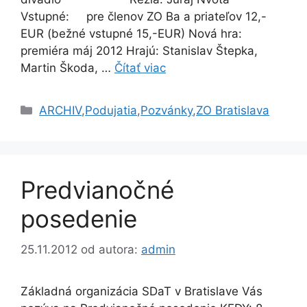
Vstupné: pre členov ZO Ba a priateľov 12,-
EUR (bežné vstupné 15,-EUR) Nová hra:
premiéra máj 2012 Hrajú: Stanislav Štepka,
Martin Škoda, …
Čítať viac
Kategórie
ARCHIV
,
Podujatia
,
Pozvánky
,
ZO Bratislava
Predvianočné
posedenie
25.11.2012
od autora:
admin
Základná organizácia SDaT v Bratislave Vás