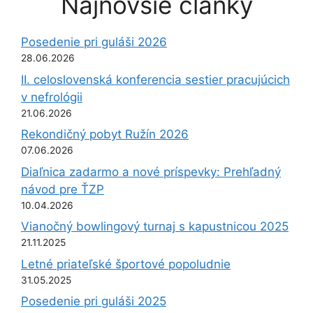
Najnovšie články
Posedenie pri guláši 2026
28.06.2026
II. celoslovenská konferencia sestier pracujúcich
v nefrológii
21.06.2026
Rekondičný pobyt Ružín 2026
07.06.2026
Diaľnica zadarmo a nové príspevky: Prehľadný
návod pre ŤZP
10.04.2026
Vianočný bowlingový turnaj s kapustnicou 2025
21.11.2025
Letné priateľské športové popoludnie
31.05.2025
Posedenie pri guláši 2025