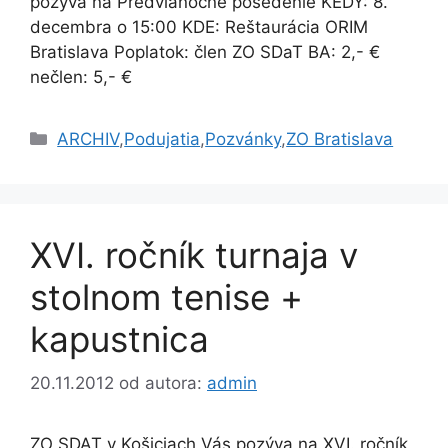
pozýva na Predvianočné posedenie KEDY: 8.
decembra o 15:00 KDE: Reštaurácia ORIM
Bratislava Poplatok: člen ZO SDaT BA: 2,- €
nečlen: 5,- €
Kategórie
ARCHIV
,
Podujatia
,
Pozvánky
,
ZO Bratislava
XVI. ročník turnaja v
stolnom tenise +
kapustnica
20.11.2012
od autora:
admin
ZO SDAT v Košiciach Vás pozýva na XVI. ročník