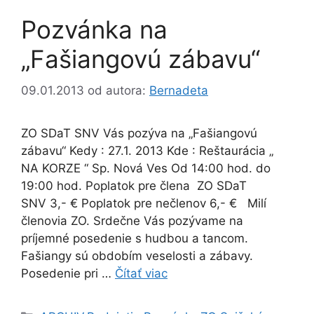
Pozvánka na
„Fašiangovú zábavu“
09.01.2013
od autora:
Bernadeta
ZO SDaT SNV Vás pozýva na „Fašiangovú
zábavu“ Kedy : 27.1. 2013 Kde : Reštaurácia „
NA KORZE “ Sp. Nová Ves Od 14:00 hod. do
19:00 hod. Poplatok pre člena ZO SDaT
SNV 3,- € Poplatok pre nečlenov 6,- € Milí
členovia ZO. Srdečne Vás pozývame na
príjemné posedenie s hudbou a tancom.
Fašiangy sú obdobím veselosti a zábavy.
Posedenie pri …
Čítať viac
Kategórie