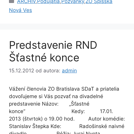
ARCHIV
,
Podujatia
,
Pozvánky
,
ZO Spišská
Nová Ves
Predstavenie RND
Šťastné konce
15.12.2012
od autora:
admin
Vážení členovia ZO Bratislava SDaT a priatelia
dovoľujeme si Vás pozvať na divadelné
predstavenie Názov: „Šťastné
konce“ Kedy: 17.01.
2013 (štvrtok) o 19.00 hod. Autor komédie:
Stanislav Štepka Kde: Radošinské naivné
divadlo Réžia: Juraj Nvota