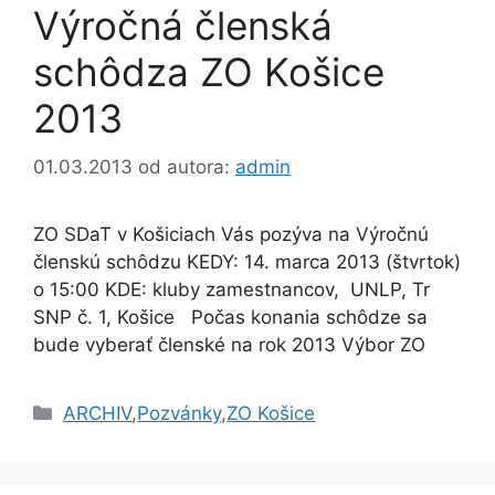
Výročná členská
schôdza ZO Košice
2013
01.03.2013
od autora:
admin
ZO SDaT v Košiciach Vás pozýva na Výročnú
členskú schôdzu KEDY: 14. marca 2013 (štvrtok)
o 15:00 KDE: kluby zamestnancov, UNLP, Tr
SNP č. 1, Košice Počas konania schôdze sa
bude vyberať členské na rok 2013 Výbor ZO
Kategórie
ARCHIV
,
Pozvánky
,
ZO Košice