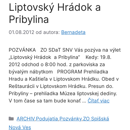
Liptovský Hrádok a
Pribylina
01.08.2012
od autora:
Bernadeta
POZVÁNKA ZO SDaT SNV Vás pozýva na výlet
„Liptovský Hrádok a Pribylina“ Kedy: 19.8.
2012 odchod o 8:00 hod. z parkoviska za
bývalým nábytkom PROGRAM Prehliadka
Hradu a Kaštieľa v Liptovskom Hrádku. Obed v
Reštaurácii v Liptovskom Hrádku. Presun do.
Pribyliny – prehliadka Múzea liptovskej dediny.
V tom čase sa tam bude konať …
Čítať viac
Kategórie
ARCHIV
,
Podujatia
,
Pozvánky
,
ZO Spišská
Nová Ves