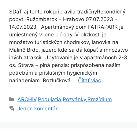
SDaT aj tento rok pripravila tradičnýRekondičný
pobyt. Ružomberok – Hrabovo 07.07.2023 –
14.07.2023 Apartmánový dom FATRAPARK je
umiestnený v lone prírody. V blízkosti je
množstvo turistických chodníkov, lanovka na
Malinô Brdo, jazero kde sa dá kúpať a množstvo
iných atrakcií. Ubytovanie je v apartmánoch 2-3
os. Strava – plná penzia: prispôsobená naším
potrebám a príslušným hygienickým
nariadeniam. Rozlúčková …
Čítať viac
Kategórie
ARCHIV
,
Podujatia
,
Pozvánky
,
Prezídium
Jeden komentár