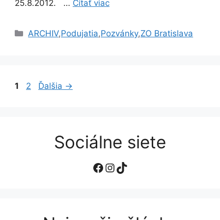
25.8.2012. …
Čítať viac
Kategórie
ARCHIV
,
Podujatia
,
Pozvánky
,
ZO Bratislava
Stránka
Stránka
1
2
Ďalšia
→
Sociálne siete
Facebook
Instagram
TikTok