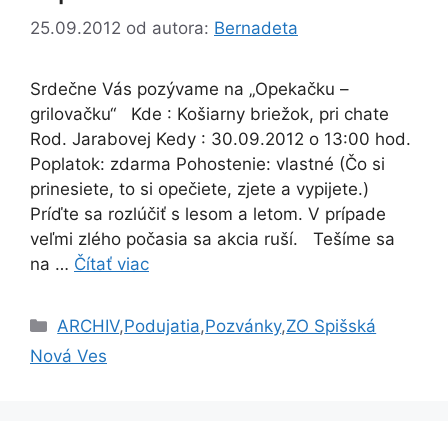
25.09.2012
od autora:
Bernadeta
Srdečne Vás pozývame na „Opekačku –
grilovačku“ Kde : Košiarny briežok, pri chate
Rod. Jarabovej Kedy : 30.09.2012 o 13:00 hod.
Poplatok: zdarma Pohostenie: vlastné (Čo si
prinesiete, to si opečiete, zjete a vypijete.)
Príďte sa rozlúčiť s lesom a letom. V prípade
veľmi zlého počasia sa akcia ruší. Tešíme sa
na …
Čítať viac
Kategórie
ARCHIV
,
Podujatia
,
Pozvánky
,
ZO Spišská
Nová Ves