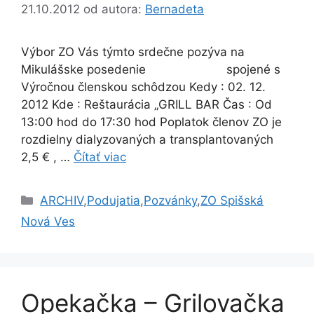
21.10.2012
od autora:
Bernadeta
Výbor ZO Vás týmto srdečne pozýva na
Mikulášske posedenie spojené s
Výročnou členskou schôdzou Kedy : 02. 12.
2012 Kde : Reštaurácia „GRILL BAR Čas : Od
13:00 hod do 17:30 hod Poplatok členov ZO je
rozdielny dialyzovaných a transplantovaných
2,5 € , …
Čítať viac
Kategórie
ARCHIV
,
Podujatia
,
Pozvánky
,
ZO Spišská
Nová Ves
Opekačka – Grilovačka