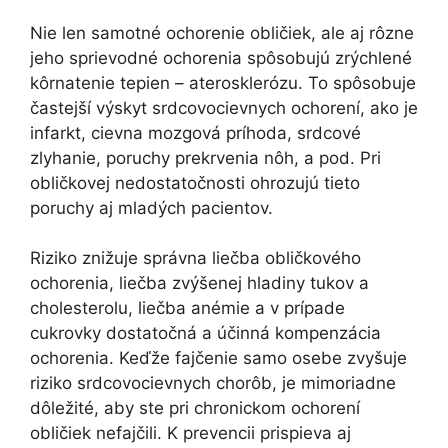
Nie len samotné ochorenie obličiek, ale aj rôzne
jeho sprievodné ochorenia spôsobujú zrýchlené
kôrnatenie tepien – aterosklerózu. To spôsobuje
častejší výskyt srdcovocievnych ochorení, ako je
infarkt, cievna mozgová príhoda, srdcové
zlyhanie, poruchy prekrvenia nôh, a pod. Pri
obličkovej nedostatočnosti ohrozujú tieto
poruchy aj mladých pacientov.
Riziko znižuje správna liečba obličkového
ochorenia, liečba zvýšenej hladiny tukov a
cholesterolu, liečba anémie a v prípade
cukrovky dostatočná a účinná kompenzácia
ochorenia. Keďže fajčenie samo osebe zvyšuje
riziko srdcovocievnych chorôb, je mimoriadne
dôležité, aby ste pri chronickom ochorení
obličiek nefajčili. K prevencii prispieva aj