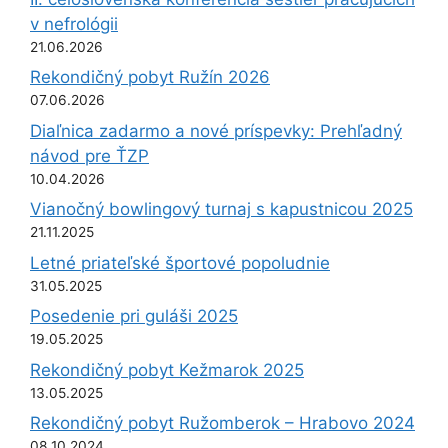
v nefrológii
21.06.2026
Rekondičný pobyt Ružín 2026
07.06.2026
Diaľnica zadarmo a nové príspevky: Prehľadný
návod pre ŤZP
10.04.2026
Vianočný bowlingový turnaj s kapustnicou 2025
21.11.2025
Letné priateľské športové popoludnie
31.05.2025
Posedenie pri guláši 2025
19.05.2025
Rekondičný pobyt Kežmarok 2025
13.05.2025
Rekondičný pobyt Ružomberok – Hrabovo 2024
08.10.2024