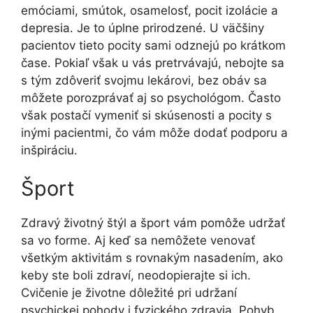
emóciami, smútok, osamelosť, pocit izolácie a
depresia. Je to úplne prirodzené. U väčšiny
pacientov tieto pocity sami odznejú po krátkom
čase. Pokiaľ však u vás pretrvávajú, nebojte sa
s tým zdôveriť svojmu lekárovi, bez obáv sa
môžete porozprávať aj so psychológom. Často
však postačí vymeniť si skúsenosti a pocity s
inými pacientmi, čo vám môže dodať podporu a
inšpiráciu.
Šport
Zdravý životný štýl a šport vám pomôže udržať
sa vo forme. Aj keď sa nemôžete venovať
všetkým aktivitám s rovnakým nasadením, ako
keby ste boli zdraví, neodopierajte si ich.
Cvičenie je životne dôležité pri udržaní
psychickej pohody i fyzického zdravia. Pohyb