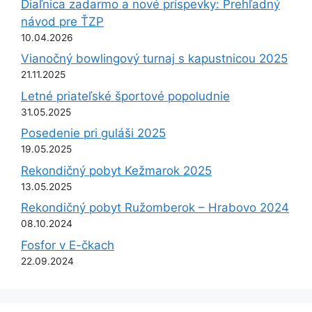
Diaľnica zadarmo a nové príspevky: Prehľadný
návod pre ŤZP
10.04.2026
Vianočný bowlingový turnaj s kapustnicou 2025
21.11.2025
Letné priateľské športové popoludnie
31.05.2025
Posedenie pri guláši 2025
19.05.2025
Rekondičný pobyt Kežmarok 2025
13.05.2025
Rekondičný pobyt Ružomberok – Hrabovo 2024
08.10.2024
Fosfor v E-čkach
22.09.2024