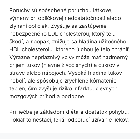
Poruchy sú spôsobené poruchou látkovej
výmeny pri obličkovej nedostatočnosti alebo
zlyhaní obličiek. Zvyšuje sa zastúpenie
nebezpečného LDL cholesterou, ktorý telu
škodí, a naopak, znižuje sa hladina užitočného
HDL cholesterolu, ktorého úlohou je telo chrániť.
Výrazne nepriaznivý vplyv môže mať nadmerný
príjem tukov (hlavne živočíšnych) a cukrov v
strave alebo nápojoch. Vysoká hladina tukov
nebolí, ale spôsobuje zrýchlené kôrnatenie
tepien, čím zvyšuje riziko infarktu, cievnych
mozgových príhod a podobne.
Pri liečbe je základom diéta a dostatok pohybu.
Pokiaľ to nestačí, lekár odporučí užívanie liekov.