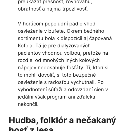
preukázať presnosť, rovnováhu,
obratnosť a najmä trpezlivosť.
V horúcom popoludní padlo vhod
osvieženie v bufete. Okrem bežného
sortimentu bola k dispozícii aj čapovaná
Kofola. Tá je pre dialyzovaných
pacientov vhodnou voľbou, pretože na
rozdiel od mnohých iných kolových
nápojov neobsahuje fosfáty. Tí, ktorí si
to mohli dovoliť, si toto bezpečné
osvieženie s radosťou vychutnali. Po
vyhodnotení súťaží a odovzdaní cien v
jedálni však program ani zďaleka
nekončil.
Hudba, folklór a nečakaný
hosť z lesa