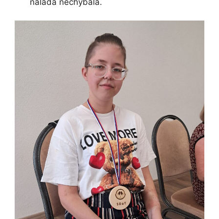
nálada nechýbala.