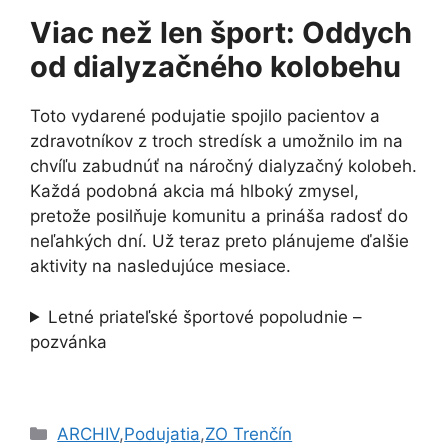
Viac než len šport: Oddych
od dialyzačného kolobehu
Toto vydarené podujatie spojilo pacientov a
zdravotníkov z troch stredísk a umožnilo im na
chvíľu zabudnúť na náročný dialyzačný kolobeh.
Každá podobná akcia má hlboký zmysel,
pretože posilňuje komunitu a prináša radosť do
neľahkých dní. Už teraz preto plánujeme ďalšie
aktivity na nasledujúce mesiace.
Letné priateľské športové popoludnie –
pozvánka
Kategórie
ARCHIV
,
Podujatia
,
ZO Trenčín