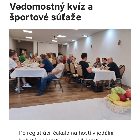
Vedomostný kvíz a
športové súťaže
Po registrácii čakalo na hostí v jedálni