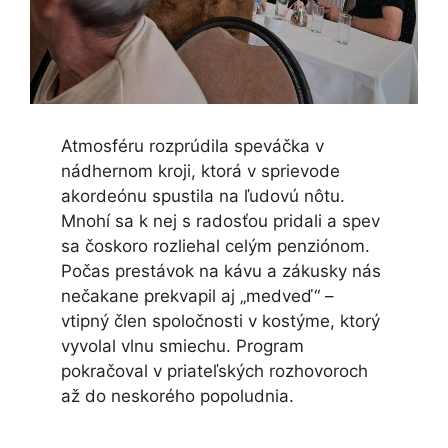
Atmosféru rozprúdila speváčka v
nádhernom kroji, ktorá v sprievode
akordeónu spustila na ľudovú nôtu.
Mnohí sa k nej s radosťou pridali a spev
sa čoskoro rozliehal celým penziónom.
Počas prestávok na kávu a zákusky nás
nečakane prekvapil aj „medveď“ –
vtipný člen spoločnosti v kostýme, ktorý
vyvolal vlnu smiechu. Program
pokračoval v priateľských rozhovoroch
až do neskorého popoludnia.