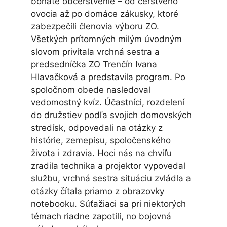
bohaté občerstvenie – od čerstvého
ovocia až po domáce zákusky, ktoré
zabezpečili členovia výboru ZO.
Všetkých prítomných milým úvodným
slovom privítala vrchná sestra a
predsedníčka ZO Trenčín Ivana
Hlavačková a predstavila program. Po
spoločnom obede nasledoval
vedomostný kvíz. Účastníci, rozdelení
do družstiev podľa svojich domovských
stredísk, odpovedali na otázky z
histórie, zemepisu, spoločenského
života i zdravia. Hoci nás na chvíľu
zradila technika a projektor vypovedal
službu, vrchná sestra situáciu zvládla a
otázky čítala priamo z obrazovky
notebooku. Súťažiaci sa pri niektorých
témach riadne zapotili, no bojovná