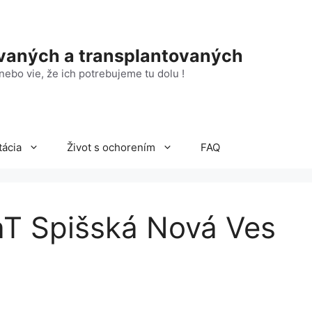
ovaných a transplantovaných
nebo vie, že ich potrebujeme tu dolu !
tácia
Život s ochorením
FAQ
aT Spišská Nová Ves