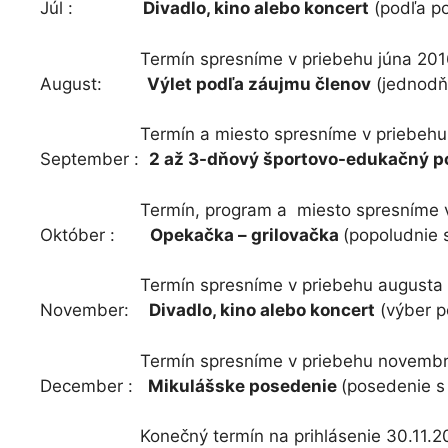
Júl :
Divadlo, kino alebo koncert
(podľa p
Termín spresníme v priebehu júna 201
August:
Výlet podľa záujmu členov
(jednodňo
Termín a miesto spresníme v priebehu j
September :
2 až 3-dňový športovo-edukačný p
Termín, program a miesto spresníme v pr
Október :
Opekačka – grilovačka
(popoludnie 
Termín spresníme v priebehu augusta 
November:
Divadlo, kino alebo koncert
(výber p
Termín spresníme v priebehu novembra
December :
Mikulášske posedenie
(posedenie 
Konečný termín na prihlásenie 30.11.2