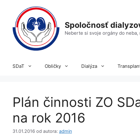
Preskočiť
na
obsah
Spoločnosť dialyz
Neberte si svoje orgány do neba, 
SDaT
Obličky
Dialýza
Transplan
Plán činnosti ZO SD
na rok 2016
31.01.2016
od autora:
admin