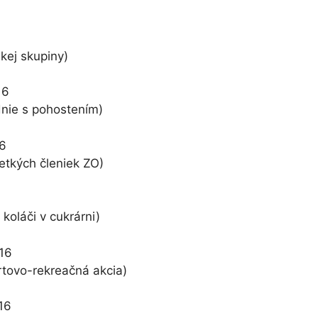
kej skupiny)
16
nie s pohostením)
6
etkých členiek ZO)
koláči v cukrárni)
16
tovo-rekreačná akcia)
16