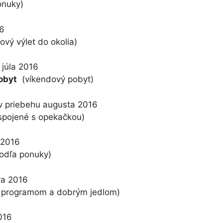
onuky)
6
vý výlet do okolia)
úla 2016
obyt
(víkendový pobyt)
iebehu augusta 2016
spojené s opekačkou)
2016
odľa ponuky)
 2016
s programom a dobrým jedlom)
016