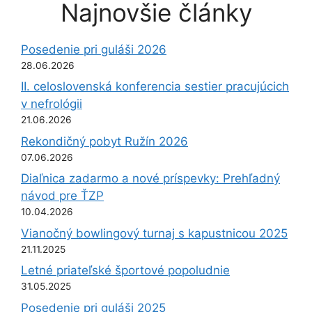
Najnovšie články
Posedenie pri guláši 2026
28.06.2026
II. celoslovenská konferencia sestier pracujúcich
v nefrológii
21.06.2026
Rekondičný pobyt Ružín 2026
07.06.2026
Diaľnica zadarmo a nové príspevky: Prehľadný
návod pre ŤZP
10.04.2026
Vianočný bowlingový turnaj s kapustnicou 2025
21.11.2025
Letné priateľské športové popoludnie
31.05.2025
Posedenie pri guláši 2025