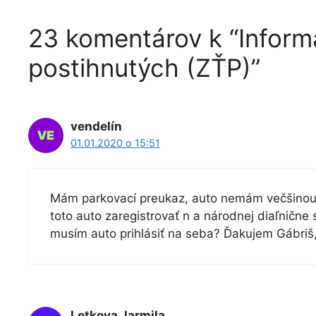
23 komentárov k “Inform
postihnutých (ZŤP)”
vendelín
01.01.2020 o 15:51
Mám parkovací preukaz, auto nemám večšinou m
toto auto zaregistrovať n a národnej diaľnične
musím auto prihlásiť na seba? Ďakujem Gábriš, 
Letkova Jarmila