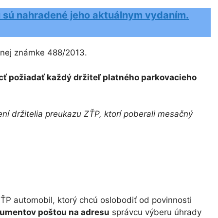
ku sú nahradené jeho aktuálnym vydaním.
ičnej známke 488/2013.
ť požiadať každý držiteľ platného parkovacieho
ní držitelia preukazu ZŤP, ktorí poberali mesačný
ŤP automobil, ktorý chcú oslobodiť od povinnosti
kumentov poštou na adresu
správcu výberu úhrady