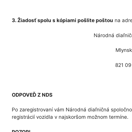
3. Žiadosť spolu s kópiami pošlite poštou
na adre
Národná diaľnič
Mlynsk
821 09
ODPOVEĎ Z NDS
Po zaregistrovaní vám Národná diaľničná spoločno
registrácií vozidla v najskoršom možnom termíne.
POZOR!