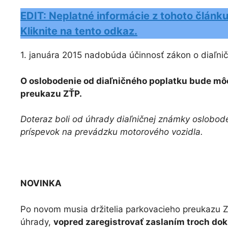
EDIT: Neplatné informácie z tohoto člán
Kliknite na tento odkaz.
1. januára 2015 nadobúda účinnosť zákon o diaľn
O oslobodenie od diaľničného poplatku bude môc
preukazu ZŤP.
Doteraz boli od úhrady diaľničnej známky oslobode
príspevok na prevádzku motorového vozidla.
NOVINKA
Po novom musia držitelia parkovacieho preukazu Z
úhrady,
vopred zaregistrovať zaslaním troch do