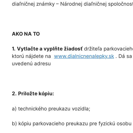
diaľničnej známky – Národnej diaľničnej spoločnost
AKO NA TO
1.
Vytlačte a vyplňte žiadosť
držiteľa parkovacieh
ktorú nájdete na
www.dialnicnenalepky.sk
. Dá sa 
uvedenú adresu
2.
Priložte kópiu:
a) technického preukazu vozidla;
b) kópiu parkovacieho preukazu pre fyzickú osobu