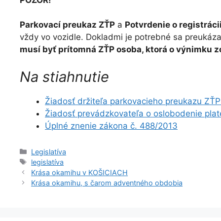
Parkovací preukaz ZŤP
a
Potvrdenie o registráci
vždy vo vozidle. Dokladmi je potrebné sa preukázať 
musí byť prítomná ZŤP osoba, ktorá o výnimku z
Na stiahnutie
Žiadosť držiteľa parkovacieho preukazu ZŤP
Žiadosť prevádzkovateľa o oslobodenie plat
Úplné znenie zákona č. 488/2013
Kategórie
Legislatíva
Značky
legislatíva
Krása okamihu v KOŠICIACH
Krása okamihu, s čarom adventného obdobia