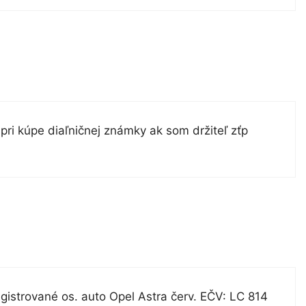
ri kúpe diaľničnej známky ak som držiteľ zťp
strované os. auto Opel Astra červ. EČV: LC 814