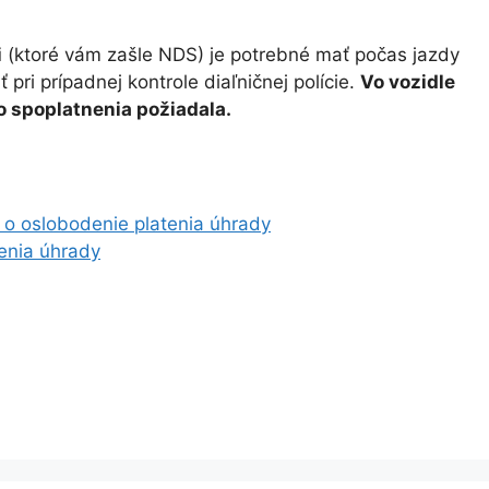
i
(ktoré vám zašle NDS) je potrebné mať počas jazdy
pri prípadnej kontrole diaľničnej polície.
Vo vozidle
o spoplatnenia požiadala.
 o oslobodenie platenia úhrady
enia úhrady