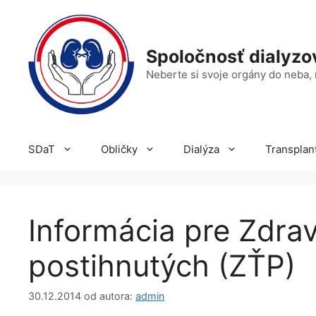
Preskočiť
na
obsah
Spoločnosť dialyz
Neberte si svoje orgány do neba, 
SDaT
Obličky
Dialýza
Transplan
Informácia pre Zdra
postihnutých (ZŤP)
30.12.2014
od autora:
admin