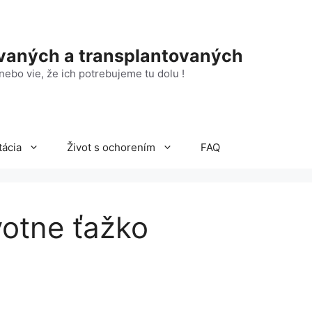
ovaných a transplantovaných
nebo vie, že ich potrebujeme tu dolu !
tácia
Život s ochorením
FAQ
votne ťažko