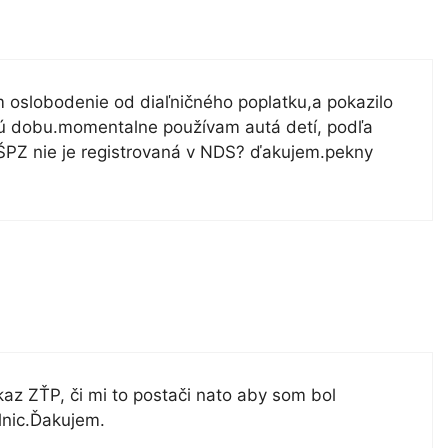
oslobodenie od diaľničného poplatku,a pokazilo
kú dobu.momentalne používam autá detí, podľa
 ŠPZ nie je registrovaná v NDS? ďakujem.pekny
z ZŤP, či mi to postači nato aby som bol
lnic.Ďakujem.