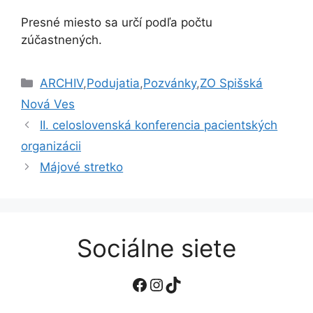
Presné miesto sa určí podľa počtu
zúčastnených.
Kategórie
ARCHIV
,
Podujatia
,
Pozvánky
,
ZO Spišská
Nová Ves
II. celoslovenská konferencia pacientských
organizácii
Májové stretko
Sociálne siete
Facebook
Instagram
TikTok