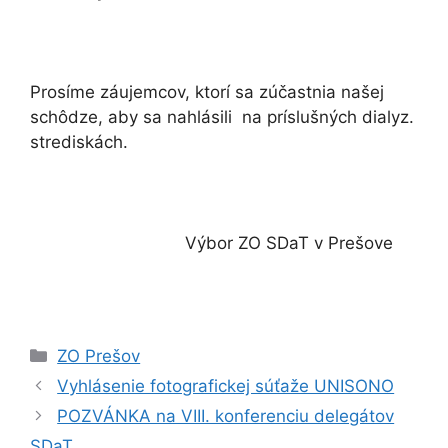
Prosíme záujemcov, ktorí sa zúčastnia našej
schôdze, aby sa nahlásili na príslušných dialyz.
strediskách.
Výbor ZO SDaT v Prešove
Kategórie
ZO Prešov
Vyhlásenie fotografickej súťaže UNISONO
POZVÁNKA na VIII. konferenciu delegátov
SDaT