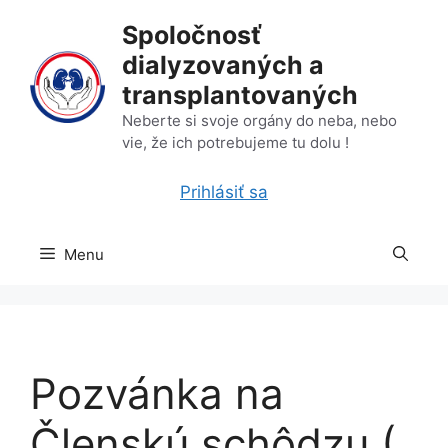
Preskočiť
Spoločnosť
na
dialyzovaných a
obsah
transplantovaných
Neberte si svoje orgány do neba, nebo
vie, že ich potrebujeme tu dolu !
Prihlásiť sa
Menu
Pozvánka na
Členskú schôdzu (