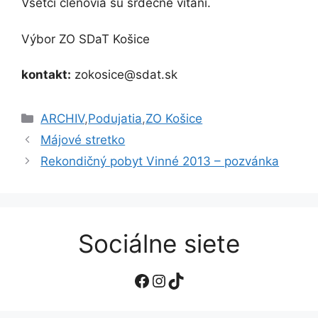
Všetci členovia sú srdečne vítaní.
Výbor ZO SDaT Košice
kontakt:
zokosice@sdat.sk
Kategórie
ARCHIV
,
Podujatia
,
ZO Košice
Májové stretko
Rekondičný pobyt Vinné 2013 – pozvánka
Sociálne siete
Facebook
Instagram
TikTok